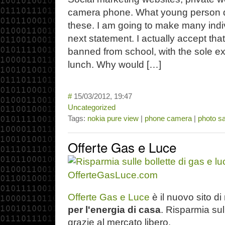
camera phone. What young person do
these. I am going to make many indiv
next statement. I actually accept tha
banned from school, with the sole e
lunch. Why would […]
#
15/03/2012, 19:47
Uncategorized
Tags:
nokia pure view
|
phone camera
|
photo s
Offerte Gas e Luce
Offerte Gas e Luce
è il nuovo sito di
per l'energia di casa
. Risparmia sul
grazie al mercato libero.