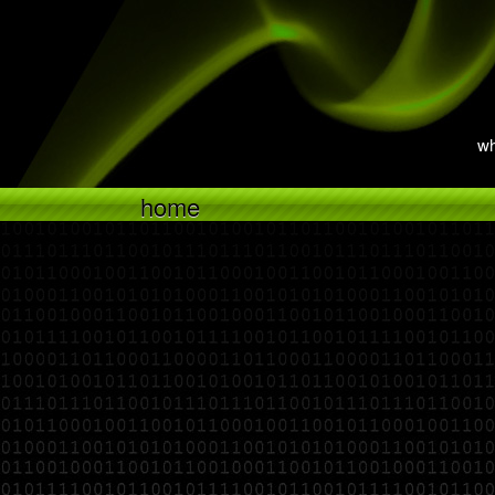
wh
home